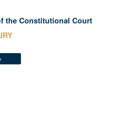
 the Constitutional Court
URY
h