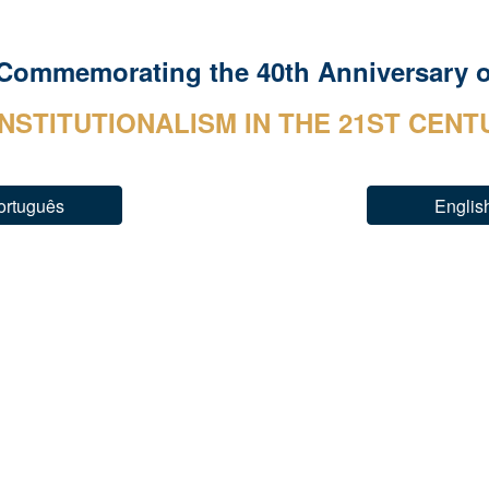
 Commemorating the 40th Anniversary of
NSTITUTIONALISM IN THE 21
ST
 CENT
ortuguês
Englis